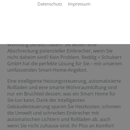
Datenschutz
Impressum
Wohlfühlfaktor Smart Home
Sie wollen im Winter in Ihr warmes Zuhause
kommen, ohne dass Sie den ganzen Tag eine leere
Wohnung beheizt haben? Sie wollen eine
Abschreckung potenzieller Einbrecher, wenn Sie
nicht daheim sind? Kein Problem. Reddig + Schubert
GmbH hat die perfekte Lösung für Sie – mit unserem
umfassenden Smart-Home-Angebot.
Eine intelligente Heizungssteuerung, automatisierte
Rollläden und eine smarte Wohnraumlüftung sind
nur ein Bruchteil dessen, was ein Smart Home für
Sie tun kann. Dank der intelligenten
Gebäudesteuerung sparen Sie Heizkosten, schonen
die Umwelt und schrecken Einbrecher mit
automatischen Lichtern und Rollläden ab, auch
wenn Sie nicht zuhause sind. Ihr Plus an Komfort