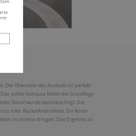
etzen
erte
erer
Die Oberseite des Auslaufs ist perfekt
 Das solide Gehäuse bildet die Grundlage
des Detail wurde berücksichtigt. Die
utz oder RückstÄnde bleibt. Ein fester
iten ins Innere dringen. Das Ergebnis ist