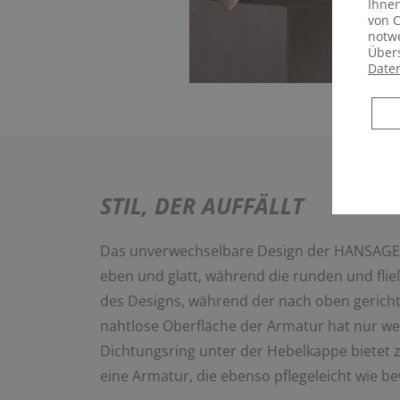
Ihnen
von C
notwe
Übers
Date
STIL, DER AUFFÄLLT
Das unverwechselbare Design der HANSAGENE
eben und glatt, während die runden und fli
des Designs, während der nach oben gerichtet
nahtlose Oberfläche der Armatur hat nur weni
Dichtungsring unter der Hebelkappe bietet zu
eine Armatur, die ebenso pflegeleicht wie b