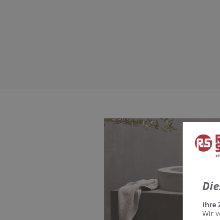
Die
Ihre
Wir v