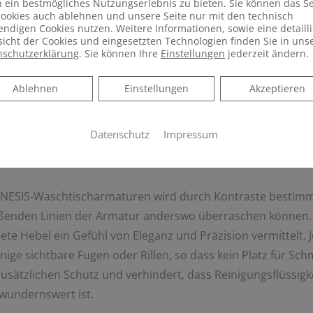
 ein bestmögliches Nutzungserlebnis zu bieten. Sie können das S
ookies auch ablehnen und unsere Seite nur mit den technisch
ndigen Cookies nutzen. Weitere Informationen, sowie eine detailli
icht der Cookies und eingesetzten Technologien finden Sie in uns
nschutzerklärung
. Sie können Ihre
Einstellungen
jederzeit ändern.
Ablehnen
Ablehnen
Einstellungen
Akzeptieren
Datenschutz
Impressum
SIS-Waschtischarmaturen wird durch Kontraste bestimmt. 
eßenden Linien der Armatur anderswo überraschen können.
e Hebel ein Gefühl von Eleganz und Präzision vermittelt. Je
ge sichtbare Fugen oder Rillen, so dass kein Platz für Schm
sätzlichen Schutz und verhindert, dass Reinigungsflüssigke
ewundernswert ist.