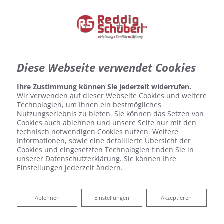
Diese Webseite verwendet Cookies
Ihre Zustimmung können Sie jederzeit widerrufen.
Wir verwenden auf dieser Webseite Cookies und weitere
Technologien, um Ihnen ein bestmögliches
Nutzungserlebnis zu bieten. Sie können das Setzen von
Cookies auch ablehnen und unsere Seite nur mit den
Anspruchsvolle Anlagen – ein
technisch notwendigen Cookies nutzen. Weitere
Informationen, sowie eine detaillierte Übersicht der
Spezialist
Cookies und eingesetzten Technologien finden Sie in
unserer
Datenschutzerklärung
. Sie können Ihre
Einstellungen
jederzeit ändern.
Die Heizaufwendungen eines Gebäudes sind ein
nicht zu unterschätzender Kostenfaktor. Gerade
Ablehnen
Ablehnen
Einstellungen
Akzeptieren
für Produktionshallen oder große Büros kann
eine effiziente Wärmeerzeugung sowie eine