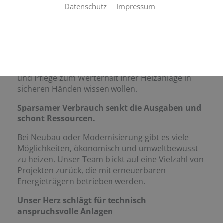
durchdachte Verteilung hohe Kosten einsparen.
Datenschutz
Impressum
Hier spielt nicht nur die Wahl des richtigen
Heizsystems – ob Öl- oder Gasheizung, BHKW
oder erneuerbare Energien – eine Rolle, sondern
auch die richtigen Einstellungen und Erfahrung
bei der Wartung. Wir sind Ihr Ansprechpartner,
wenn Sie die Errichtung, den Betrieb, die Wartung
und Pflege zum Werterhalt Ihrer Heizanlage in
sicheren Händen wissen wollen.
Sparsamer Verbrauch senkt die Ausgaben und
schont Ressourcen.
Bei Neubau oder Modernisierung gibt es viele
Möglichkeiten, ökonomisch und umweltbewusst
zu heizen. Unser Team blickt auf eine Vielzahl von
Projekten zurück, die mit erneuerbaren
Energieträgern betrieben werden.
Unser Herz schlägt für technisch
anspruchsvolle Anlagen