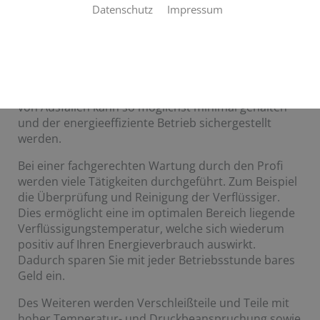
Datenschutz
Impressum
Zum Erhalt der Lebensdauer und des störungsfreien
Betriebes ist die regelmäßige Wartung Ihrer
Kälteanlage ein Muss.
Dies gilt insbesondere für ältere Anlagen. Die Gefahr
von Ausfällen kann so möglichst minimal gehalten
und der energieeffiziente Betrieb sichergestellt
werden.
Bei einer fachgerechten Wartung durch den Profi
werden viele Tätigkeiten durchgeführt. Zum Beispiel
die Überprüfung und Reinigung der Verflüssiger.
Dies ermöglicht eine im optimalen Bereich liegende
Verflüssigungstemperatur, welche sich wiederum
positiv auf Ihren Energieverbrauch auswirkt.
Dadurch sparen Sie mit jeder Betriebsstunde bares
Geld ein.
Des Weiteren werden Verschleißteile und Teile mit
hoher Temperatur- und Druckbeanspruchung sowie